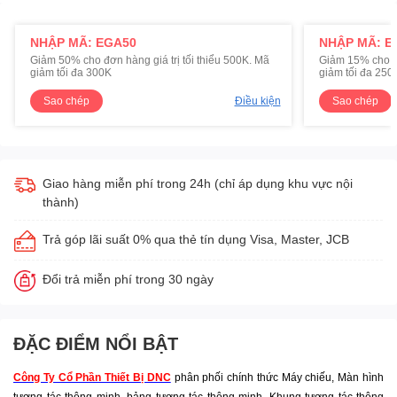
NHẬP MÃ: EGA50
NHẬP MÃ: E
Giảm 50% cho đơn hàng giá trị tối thiểu 500K. Mã
Giảm 15% cho đơ
giảm tối đa 300K
giảm tối đa 250
Sao chép
Điều kiện
Sao chép
Giao hàng miễn phí trong 24h (chỉ áp dụng khu vực nội
thành)
Trả góp lãi suất 0% qua thẻ tín dụng Visa, Master, JCB
Đổi trả miễn phí trong 30 ngày
ĐẶC ĐIỂM NỔI BẬT
Công Ty Cổ Phần Thiết Bị DNC
phân phối chính thức Máy chiếu, Màn hình