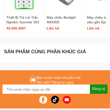
Thiết Bị Trả Lời Trắc
Máy chiếu Boxlight
Máy chiếu tươ
Nghiệm Sunvote S53
ANX300
siêu gần Epso
EB-685W
45.000.000₫
Liên hệ
Liên hệ
SẢN PHẨM CÙNG PHÂN KHÚC GIÁ
Bạn muốn nhận khuyến mãi
đặc biệt? Đăng ký ngay.
Đăng ký