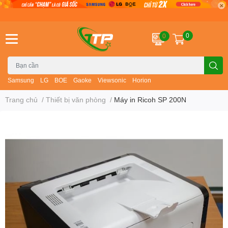
0
0
Samsung
LG
BOE
Gaoke
Viewsonic
Horion
Trang chủ
/
Thiết bị văn phòng
/
Máy in Ricoh SP 200N