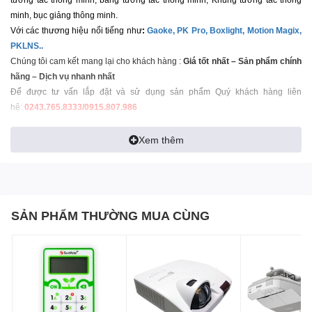
tương tác thông minh, bảng tương tác thông minh, Khung tương tác thông
minh, bục giảng thông minh.
Với các thương hiệu nổi tiếng như
:
Gaoke, PK Pro, Boxlight, Motion Magix,
PKLNS..
Chúng tôi cam kết mang lại cho khách hàng :
Giá tốt nhất – Sản phẩm chính
hãng – Dịch vụ nhanh nhất
Để được tư vấn lắp đặt và sử dụng sản phẩm Quý khách hàng liên
hệ:
0243.765.8333
/
0915.807.986
Cung cấp
máy in
chính hãng tốt nhất Hà Nội – tp Hồ Chí Minh.
Xem thêm
SẢN PHẨM THƯỜNG MUA CÙNG