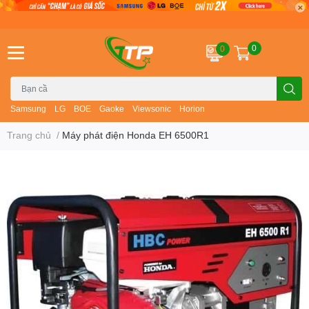
0
0
Samsung
LG
BOE
Gaoke
Viewsonic
Horion
Trang chủ
/
Máy phát điện Honda EH 6500R1