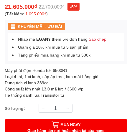
21.605.000₫
22.700.000₫
-5%
(Tiết kiệm:
1.095.000₫
)
KHUYẾN MÃI - ƯU ĐÃI
Nhập mã
EGANY
thêm 5% đơn hàng
Sao chép
Giảm giá 10% khi mua từ 5 sản phẩm
Tặng phiếu mua hàng khi mua từ 500k
Máy phát điện Honda EH 6500R1
Loại 4 thì, 1 xi lanh, súp áp treo, làm mát bằng gió
Dung tích xi lanh 389cc
Công suất lớn nhất 13.0 mã lực / 3600 v/p
Hệ thống đánh lửa Transistor từ
Số lượng:
MUA NGAY
Giao hàng tận nơi hoặc nhận tại cửa hàng