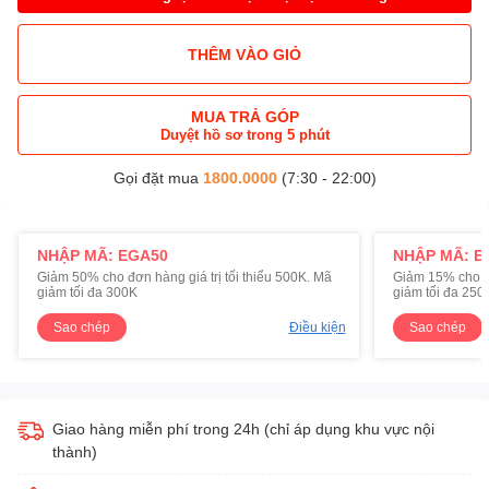
THÊM VÀO GIỎ
MUA TRẢ GÓP
Duyệt hồ sơ trong 5 phút
Gọi đặt mua
1800.0000
(7:30 - 22:00)
NHẬP MÃ: EGA50
NHẬP MÃ: E
Giảm 50% cho đơn hàng giá trị tối thiểu 500K. Mã
Giảm 15% cho đơ
giảm tối đa 300K
giảm tối đa 250
Sao chép
Điều kiện
Sao chép
Giao hàng miễn phí trong 24h (chỉ áp dụng khu vực nội
thành)