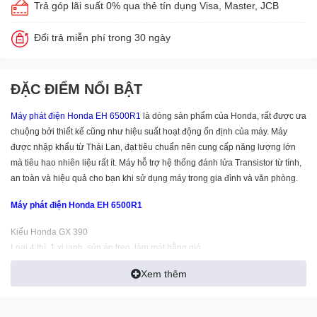
Trả góp lãi suất 0% qua thẻ tín dụng Visa, Master, JCB
Đổi trả miễn phí trong 30 ngày
ĐẶC ĐIỂM NỔI BẬT
Máy phát điện Honda EH 6500R1
là dòng sản phẩm của Honda, rất được ưa
chuộng bởi thiết kế cũng như hiệu suất hoạt động ổn định của máy. Máy
được nhập khẩu từ Thái Lan, đạt tiêu chuẩn nên cung cấp năng lượng lớn
mà tiêu hao nhiên liệu rất ít. Máy hỗ trợ hệ thống đánh lửa Transistor từ tính,
an toàn và hiệu quả cho bạn khi sử dụng máy trong gia đình và văn phòng.
Máy phát điện Honda EH 6500R1
Kiểu Honda GX 390
Loại 4 thì, 1 xi lanh, súp áp treo, làm mát bằng gió
Dung tích xi lanh 389cc
Xem thêm
Công suất lớn nhất 13.0 mã lực / 3600 v/p
Hệ thống đánh lửa Transistor từ tính (IC)
Hệ thống khởi động: Bằng tay