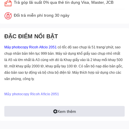
Trả góp lãi suất 0% qua thẻ tín dụng Visa, Master, JCB
Đổi trả miễn phí trong 30 ngày
ĐẶC ĐIỂM NỔI BẬT
Máy photocopy Ricoh
Aficio 2051
có tốc độ sao chụp là 51 trang/ phút, sao
chụp nhân bản liên tục 999 bản. Máy sử dụng khổ giấy sao chụp nhỏ nhất
là A5 và lớn nhất là A3 cùng với đó là Khay giấy vào là 2 khay mối khay 500
tờ, một khay giấy 2000 tờ, khay giấy tay 100 tờ. Có sẵn bộ nạp đảo bản gốc,
đảo bản sao tự động và bộ chia bộ điện tử. Máy thích hợp sử dụng cho các
văn phòng, công ty.
Máy
photocopy Ricoh Aficio 2051
- Tốc độ sao chụp: 51 bản/phút (A4).
- Sao chụp nhân bản liên tục: 999 bản.
Xem thêm
- Độ phân giải: 1200 x 600 dpi.
- Độ phóng thu: 25% - 400%.
- Khổ giấy sao chụp: A5-A3.