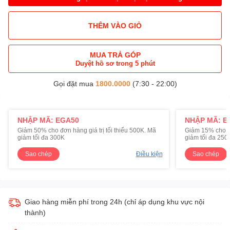
THÊM VÀO GIỎ
MUA TRẢ GÓP
Duyệt hồ sơ trong 5 phút
Gọi đặt mua
1800.0000
(7:30 - 22:00)
NHẬP MÃ: EGA50
NHẬP MÃ: E
Giảm 50% cho đơn hàng giá trị tối thiểu 500K. Mã
Giảm 15% cho đơ
giảm tối đa 300K
giảm tối đa 250
Sao chép
Điều kiện
Sao chép
Giao hàng miễn phí trong 24h (chỉ áp dụng khu vực nội
thành)