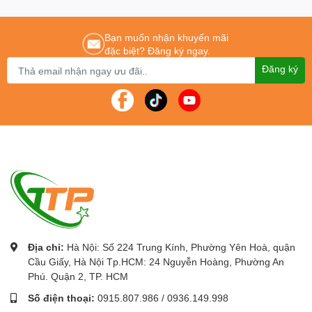
Công Ty Cổ Phần Thiết Bị DNC
phân phối chính thức Máy chiếu, Màn hình
tương tác thông minh, bảng tương tác thông minh, Khung tương tác thông
Bạn muốn nhận khuyến mãi
minh, bục giảng thông minh.
đặc biệt? Đăng ký ngay.
Với các thương hiệu nổi tiếng như
:
Gaoke, PK Pro, Boxlight, Motion Magix,
Đăng ký
PKLNS..
Chúng tôi cam kết mang lại cho khách hàng :
Giá tốt nhất – Sản phẩm chính
hãng – Dịch vụ nhanh nhất
Để được tư vấn lắp đặt và sử dụng sản phẩm Quý khách hàng liên
hệ:
0243.765.8333
/
0915.807.986
Máy photocopy chính hãng
-
Máy photocopy giá rẻ
nhất tại Hà Nội
Địa chỉ:
Hà Nội: Số 224 Trung Kính, Phường Yên Hoà, quận
Cầu Giấy, Hà Nội Tp.HCM: 24 Nguyễn Hoàng, Phường An
Phú. Quận 2, TP. HCM
Số điện thoại:
0915.807.986
/
0936.149.998