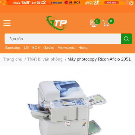
0
0
Samsung
LG
BOE
Gaoke
Viewsonic
Horion
Trang chủ
/
Thiết bị văn phòng
/
Máy photocopy Ricoh Aficio 2051