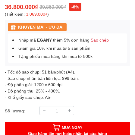
36.800.000₫
39.869.000₫
-8%
(Tiết kiệm:
3.069.000₫
)
KHUYẾN MÃI - ƯU ĐÃI
Nhập mã
EGANY
thêm 5% đơn hàng
Sao chép
Giảm giá 10% khi mua từ 5 sản phẩm
Tặng phiếu mua hàng khi mua từ 500k
- Tốc độ sao chụp: 51 bản/phút (A4).
- Sao chụp nhân bản liên tục: 999 bản.
- Độ phân giải: 1200 x 600 dpi.
- Độ phóng thu: 25% - 400%.
- Khổ giấy sao chụp: A5-
Số lượng:
MUA NGAY
Giao hàng tận nơi hoặc nhận tại cửa hàng