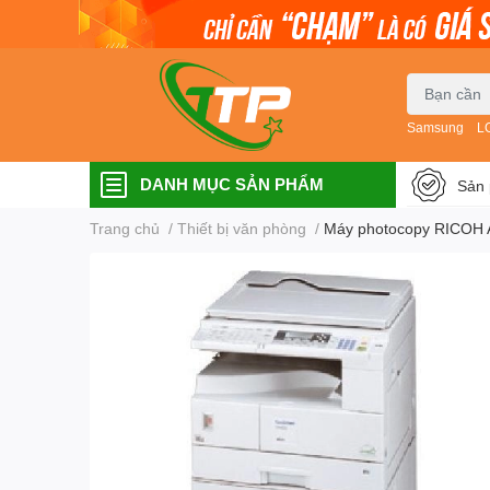
Samsung
L
DANH MỤC SẢN PHẨM
Sản 
Trang chủ
/
Thiết bị văn phòng
/
Máy photocopy RICOH 