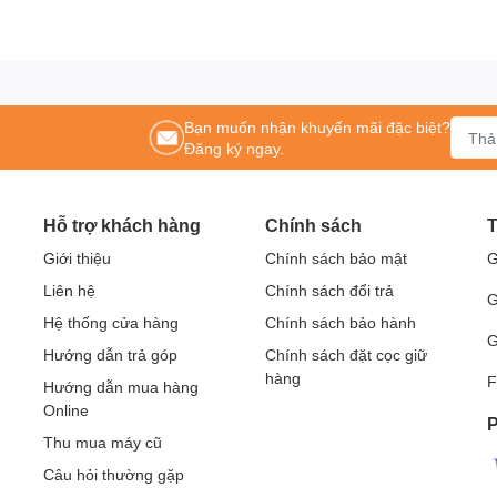
, Màn hình tương tác thông minh, bảng tương tác thông minh, Khung tương tác thô
otion Magix, PKLNS..
n phẩm chính hãng – Dịch vụ nhanh nhất
ên hệ:
0243.765.8333
/
0915.807.986
ội
Bạn muốn nhận khuyến mãi đặc biệt?
Đăng ký ngay.
Hỗ trợ khách hàng
Chính sách
T
Giới thiệu
Chính sách bảo mật
G
Liên hệ
Chính sách đổi trả
G
Hệ thống cửa hàng
Chính sách bảo hành
G
Hướng dẫn trả góp
Chính sách đặt cọc giữ
hàng
F
Hướng dẫn mua hàng
Online
P
Thu mua máy cũ
Câu hỏi thường gặp