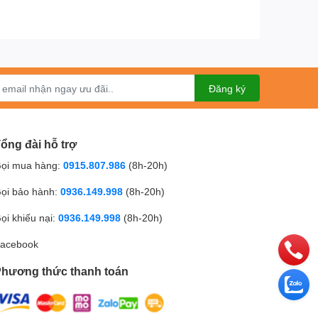
ng minh, bục giảng thông minh.
Đăng ký
ổng đài hỗ trợ
ọi mua hàng:
0915.807.986
(8h-20h)
ọi bảo hành:
0936.149.998
(8h-20h)
ọi khiếu nại:
0936.149.998
(8h-20h)
acebook
hương thức thanh toán