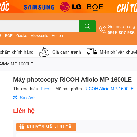
Gọi mua hàng
0915.807.986
G
BOE
Gaoke
Viewsonic
Horion
phẩm chính hãng
Giá cạnh tranh
Miễn phí vận chuy
Aficio MP 1600LE
Máy photocopy RICOH Aficio MP 1600LE
Thương hiệu:
Ricoh
Mã sản phẩm:
RICOH Aficio MP-1600LE
So sánh
Liên hệ
KHUYẾN MÃI - ƯU ĐÃI