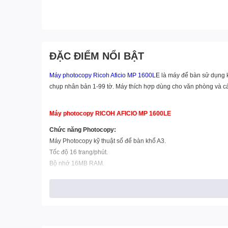
ĐẶC ĐIỂM NỔI BẬT
Máy photocopy Ricoh
Aficio MP 1600LE
là máy để bàn sử dụng kh
chụp nhân bản 1-99 tờ. Máy thích hợp dùng cho văn phòng và các
Máy photocopy RICOH AFICIO MP 1600LE
Chức năng Photocopy:
Máy Photocopy kỹ thuật số để bàn khổ A3.
Tốc độ 16 trang/phút.
Bộ nhớ 16MB RAM.
Độ phân giải 600x600dpi.
Thu phóng 50-200%.
Khay nạp giấy tự động 250 tờx1 khay,
Khay nạp tay 100 tờ.
Sao chụp nhân bản1-99 tờ.