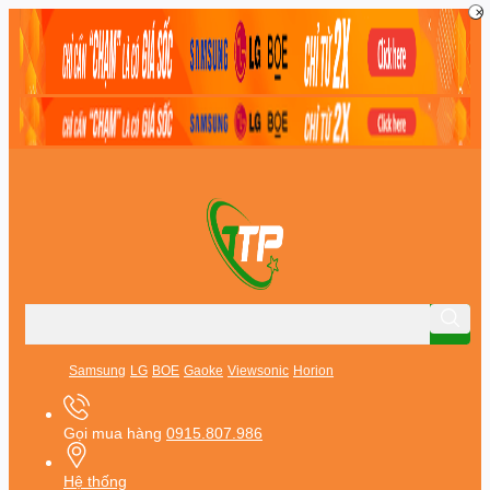
Samsung
LG
BOE
Gaoke
Viewsonic
Horion
Gọi mua hàng
0915.807.986
Hệ thống