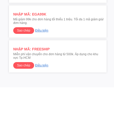
NHẬP MÃ: EGA99K
Mã giảm 99k cho đơn hàng tối thiểu 1 triệu. Tối đa 1 mã giảm giá/
đơn hàng.
Điều kiện
Sao chép
NHẬP MÃ: FREESHIP
Miễn phí vận chuyển cho đơn hàng từ 500k. Áp dụng cho khu
vực Tp.HCM
Điều kiện
Sao chép
Giao hàng miễn phí trong 24h (chỉ áp dụng khu vực nội
thành)