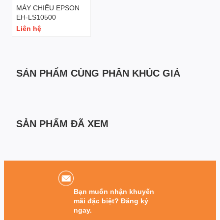
Máy photocopy chính hãng
-
Máy photocopy giá rẻ
nhất tại Hà Nội
MÁY CHIẾU EPSON
EH-LS10500
Liên hệ
SẢN PHẨM CÙNG PHÂN KHÚC GIÁ
SẢN PHẨM ĐÃ XEM
Bạn muốn nhận khuyến
mãi đặc biệt? Đăng ký
ngay.