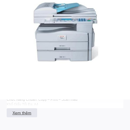
Trả góp lãi suất 0% qua thẻ tín dụng Visa, Master, JCB
Đổi trả miễn phí trong 30 ngày
ĐẶC ĐIỂM NỔI BẬT
Máy photocopy Ricoh
Aficio MP-171L
với tố
c độ copy- in- scan màu là 17
bản/ phút, số lượng copy nhiều bản từ 1 đến 99, thời gian copy bản đầu
tiên là 7.5 giây. Ngoài ra máy còn có chức năng chia bộ bản sao điện
tử- In đảo 2 mặt tự động. Giao diện chuẩn : USB 2.0 có sẵn, khổ giấy tối
đa sử dụng cho máy là giấy A4. Phù hợp dùng cho công ty, văn phòng...
Máy photocopy Ricoh Aficio MP-171L
Chức Năng Chuẩn: Copy – Print – Scan màu
Khổ Giấy Tối Đa: A4
Tốc Độ (Trang/ phút A4): 17
Xem thêm
Ram (MB): 16
Số lượng copy nhiều bản: từ 01 đến 99
Thời gian copy bản đầu tiên: <7.5 giây
Độ Phân Giải (dpi): 600 x 600