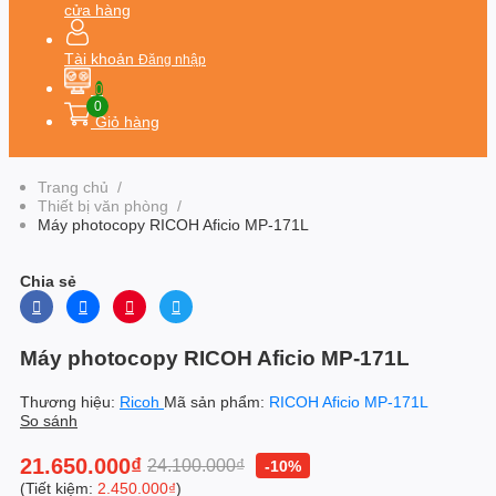
cửa hàng
Tài khoản
Đăng nhập
0
0
Giỏ hàng
Trang chủ
/
Thiết bị văn phòng
/
Máy photocopy RICOH Aficio MP-171L
Chia sẻ
Máy photocopy RICOH Aficio MP-171L
Thương hiệu:
Ricoh
Mã sản phẩm:
RICOH Aficio MP-171L
So sánh
21.650.000₫
24.100.000₫
-10%
(Tiết kiệm:
2.450.000₫
)