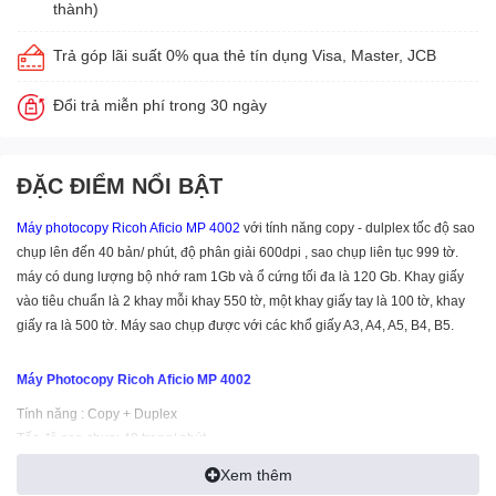
thành)
Trả góp lãi suất 0% qua thẻ tín dụng Visa, Master, JCB
Đổi trả miễn phí trong 30 ngày
ĐẶC ĐIỂM NỔI BẬT
Máy photocopy Ricoh
Aficio MP 4002
với tính năng copy - dulplex tốc độ sao
chụp lên đến 40 bản/ phút, độ phân giải 600dpi , sao chụp liên tục 999 tờ.
máy có dung lượng bộ nhớ ram 1Gb và ổ cứng tối đa là 120 Gb. Khay giấy
vào tiêu chuẩn là 2 khay mỗi khay 550 tờ, một khay giấy tay là 100 tờ, khay
giấy ra là 500 tờ. Máy sao chụp được với các khổ giấy A3, A4, A5, B4, B5.
Máy Photocopy Ricoh Aficio MP 4002
Tính năng : Copy + Duplex
Tốc độ sao chụp: 40 trang/ phút
Độ phân giải: 600 x 600 dpi
Xem thêm
Sao chụp liên tục: 999 tờ