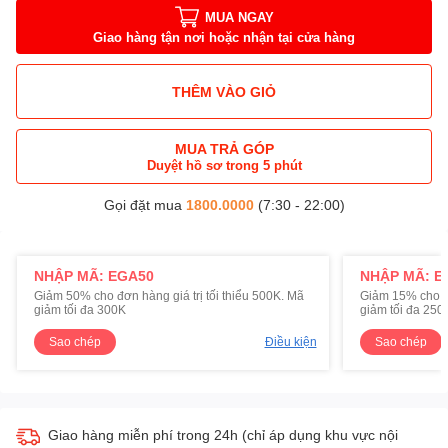
MUA NGAY
Giao hàng tận nơi hoặc nhận tại cửa hàng
THÊM VÀO GIỎ
MUA TRẢ GÓP
Duyệt hồ sơ trong 5 phút
Gọi đặt mua
1800.0000
(7:30 - 22:00)
NHẬP MÃ: EGA50
NHẬP MÃ: E
Giảm 50% cho đơn hàng giá trị tối thiểu 500K. Mã
Giảm 15% cho đơ
giảm tối đa 300K
giảm tối đa 250
Sao chép
Điều kiện
Sao chép
Giao hàng miễn phí trong 24h (chỉ áp dụng khu vực nội