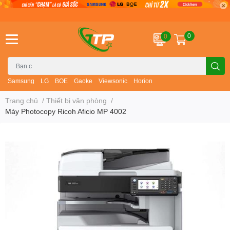
0
0
Samsung
LG
BOE
Gaoke
Viewsonic
Horion
Trang chủ
/
Thiết bị văn phòng
/
Máy Photocopy Ricoh Aficio MP 4002