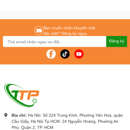
hãng – Dịch vụ nhanh nhất
Để được tư vấn lắp đặt và sử dụng sản phẩm Quý khách hàng liên
hệ:
0243.765.8333
/
0915.807.986
Máy photocopy chính hãng
-
Máy photocopy giá rẻ
nhất tại Hà Nội
Bạn muốn nhận khuyến mãi
đặc biệt? Đăng ký ngay.
Đăng ký
Địa chỉ:
Hà Nội: Số 224 Trung Kính, Phường Yên Hoà, quận
Cầu Giấy, Hà Nội Tp.HCM: 24 Nguyễn Hoàng, Phường An
Phú. Quận 2, TP. HCM