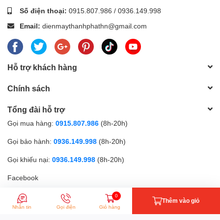
Số điện thoại:
0915.807.986
/
0936.149.998
Email:
dienmaythanhphathn@gmail.com
Hỗ trợ khách hàng
Chính sách
Tổng đài hỗ trợ
Gọi mua hàng:
0915.807.986
(8h-20h)
Gọi bảo hành:
0936.149.998
(8h-20h)
Gọi khiếu nại:
0936.149.998
(8h-20h)
Facebook
0
Thêm vào giỏ
Phương thức thanh toán
Nhắn tin
Gọi điện
Giỏ hàng