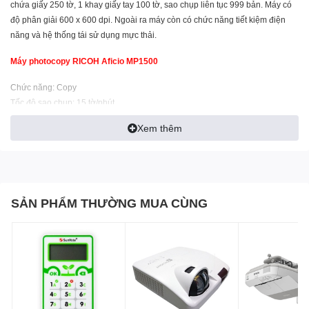
chứa giấy 250 tờ, 1 khay giấy tay 100 tờ, sao chụp liên tục 999 bản. Máy có
độ phân giải 600 x 600 dpi. Ngoài ra máy còn có chức năng tiết kiệm điện
năng và hệ thống tái sử dụng mực thải.
Máy photocopy RICOH Aficio MP1500
Chức năng: Copy
Tốc độ sao chụp: 15 tờ/phút.
Khổ sao chụp: A6-A3.
Xem thêm
Thu nhỏ - phóng to: 50% - 200%.
Khay chứa giấy chuẩn 250 tờ x 1.
Khay giấy tay: 100 tờ
Sao chụp liên tục: 99 tờ.
Độ phân giải: 600 x 600 dpi .
SẢN PHẨM THƯỜNG MUA CÙNG
Bộ nhớ chuẩn 16MB
Kích thước: 550 x 568 x 420 mm
Hệ thống tái sử dụng mực thải.
Tính năng chia bộ điện tử.
Chức năng tiết kiệm điện năng.
Xuất xứ: Trung Quốc
Bảo hành :12 tháng hoặc 40.000 ngàn bản chụp tùy theo điều kiện nào đến