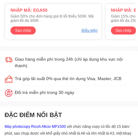
NHẬP MÃ: EGA50
NHẬP MÃ: E
Giảm 50% cho đơn hàng giá trị tối thiểu 500K. Mã
Giảm 15% cho đơ
giảm tối đa 300K
giảm tối đa 250
Sao chép
Điều kiện
Sao chép
Giao hàng miễn phí trong 24h (chỉ áp dụng khu vực nội
thành)
Trả góp lãi suất 0% qua thẻ tín dụng Visa, Master, JCB
Đổi trả miễn phí trong 30 ngày
ĐẶC ĐIỂM NỔI BẬT
Máy photocopy Ricoh
Aficio MP1500
với chức năng copy có tốc độ 15 bản/
phút, sao chụp được với khổ giấy nhỏ nhất là A6 và lớn nhất là A3, một khay