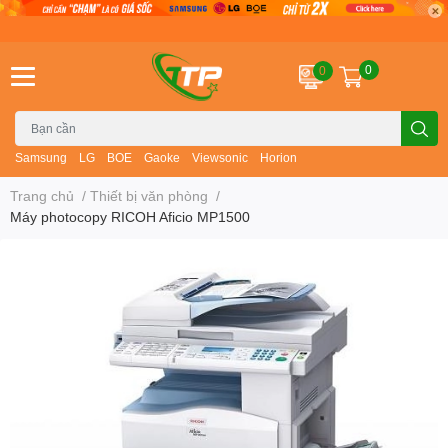
0
0
Samsung
LG
BOE
Gaoke
Viewsonic
Horion
Trang chủ
/
Thiết bị văn phòng
/
Máy photocopy RICOH Aficio MP1500