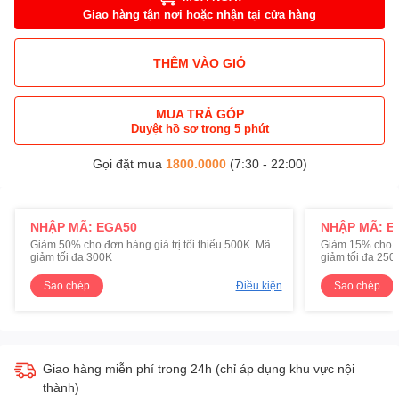
Giao hàng tận nơi hoặc nhận tại cửa hàng
THÊM VÀO GIỎ
MUA TRẢ GÓP
Duyệt hồ sơ trong 5 phút
Gọi đặt mua
1800.0000
(7:30 - 22:00)
NHẬP MÃ: EGA50
NHẬP MÃ: E
Giảm 50% cho đơn hàng giá trị tối thiểu 500K. Mã
Giảm 15% cho đơ
giảm tối đa 300K
giảm tối đa 250
Sao chép
Điều kiện
Sao chép
Giao hàng miễn phí trong 24h (chỉ áp dụng khu vực nội
thành)