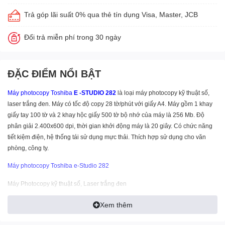
Trả góp lãi suất 0% qua thẻ tín dụng Visa, Master, JCB
Đổi trả miễn phí trong 30 ngày
ĐẶC ĐIỂM NỔI BẬT
Máy photocopy Toshiba
E -STUDIO 282
là loại máy photocopy kỹ thuật số,
laser trắng đen. Máy có tốc độ copy 28 tờ/phút với giấy A4. Máy gồm 1 khay
giấy tay 100 tờ và 2 khay hộc giấy 500 tờ bộ nhớ của máy là 256 Mb. Độ
phân giải 2.400x600 dpi, thời gian khởi động máy là 20 giây. Có chức năng
tiết kiệm điện, hệ thống tái sử dụng mực thải. Thích hợp sử dụng cho văn
phòng, công ty.
Máy photocopy Toshiba e-Studio 282
Máy Photocopy kỹ thuật số, Laser trắng đen
Bộ tự động nạp và đảo 2 mặt bản gốc (ARDF)
Bộ tự động đảo mặt bản sao (Duplex)
Xem thêm
Khổ giấy sao chụp tối đa : A3
Tốc độ sao chụp : 28 bản/phút