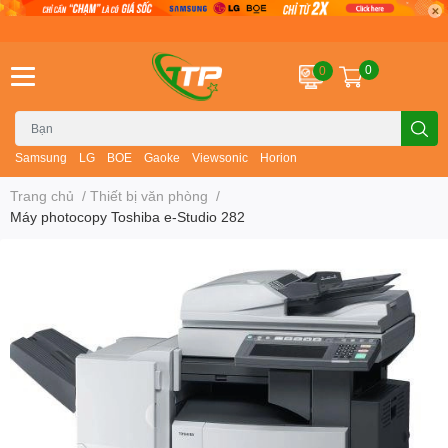
0
0
Samsung
LG
BOE
Gaoke
Viewsonic
Horion
Trang chủ
/
Thiết bị văn phòng
/
Máy photocopy Toshiba e-Studio 282