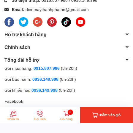
Số điện thoại:
0915.807.986
/
0936.149.998
Email:
dienmaythanhphathn@gmail.com
Hỗ trợ khách hàng
Chính sách
Tổng đài hỗ trợ
Gọi mua hàng:
0915.807.986
(8h-20h)
Gọi bảo hành:
0936.149.998
(8h-20h)
Gọi khiếu nại:
0936.149.998
(8h-20h)
Facebook
0
Thêm vào giỏ
Phương thức thanh toán
Nhắn tin
Gọi điện
Giỏ hàng