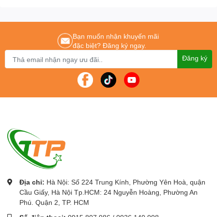
PKLNS..
Chúng tôi cam kết mang lại cho khách hàng :
Giá tốt nhất – Sản phẩm chính
hãng – Dịch vụ nhanh nhất
Bạn muốn nhận khuyến mãi
Để được tư vấn lắp đặt và sử dụng sản phẩm Quý khách hàng liên
đặc biệt? Đăng ký ngay.
hệ:
0243.765.8333
/
0915.807.986
Đăng ký
Máy photocopy chính hãng
-
Máy photocopy giá rẻ
nhất tại Hà nội
Địa chỉ:
Hà Nội: Số 224 Trung Kính, Phường Yên Hoà, quận
Cầu Giấy, Hà Nội Tp.HCM: 24 Nguyễn Hoàng, Phường An
Phú. Quận 2, TP. HCM