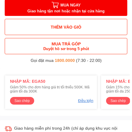
MUA NGAY
Giao hàng tận nơi hoặc nhận tại cửa hàng
THÊM VÀO GIỎ
MUA TRẢ GÓP
Duyệt hồ sơ trong 5 phút
Gọi đặt mua
1800.0000
(7:30 - 22:00)
NHẬP MÃ: EGA50
NHẬP MÃ: E
Giảm 50% cho đơn hàng giá trị tối thiểu 500K. Mã
Giảm 15% cho đơ
giảm tối đa 300K
giảm tối đa 250
Sao chép
Điều kiện
Sao chép
Giao hàng miễn phí trong 24h (chỉ áp dụng khu vực nội