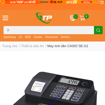
0
0
Samsung
LG
BOE
Gaoke
Viewsonic
Horion
Trang chủ
/
Thiết bị siêu thị
/
Máy tính tiền CASIO SE-G1