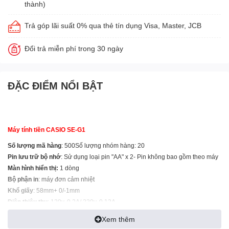
thành)
Trả góp lãi suất 0% qua thẻ tín dụng Visa, Master, JCB
Đổi trả miễn phí trong 30 ngày
ĐẶC ĐIỂM NỔI BẬT
Máy tính tiền CASIO SE-G1
Số lượng mã hàng
: 500Số lượng nhóm hàng: 20
Pin lưu trữ bộ nhớ
: Sử dụng loại pin "AA" x 2- Pin không bao gồm theo máy
Màn hình hiển thị:
1 dòng
Bộ phận in
: máy đơn cảm nhiệt
Khổ giấy
: 58mm+ 0/-1mm
Điện thiêu thụ
: 120v, 0.2A/ 230v, 0.13A
Môi trường:
nhiệt độ- 0 đến 40 độ + độ ẩm- 0 đến 90% RH
Xem thêm
Kích thước:
326(W) x 345(D) x 167(H) x mm (gồm cả ngăn kéo)