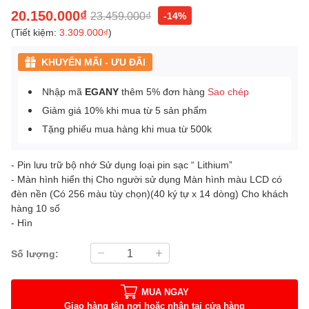
20.150.000₫
23.459.000₫
-14%
(Tiết kiệm:
3.309.000₫
)
KHUYẾN MÃI - ƯU ĐÃI
Nhập mã
EGANY
thêm 5% đơn hàng
Sao chép
Giảm giá 10% khi mua từ 5 sản phẩm
Tặng phiếu mua hàng khi mua từ 500k
- Pin lưu trữ bộ nhớ Sử dụng loại pin sạc “ Lithium”
- Màn hình hiển thị Cho người sử dụng Màn hình màu LCD có
đèn nền (Có 256 màu tùy chọn)(40 ký tự x 14 dòng) Cho khách
hàng 10 số
- Hìn
Số lượng:
MUA NGAY
Giao hàng tận nơi hoặc nhận tại cửa hàng