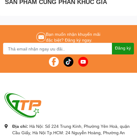
SẢN PHẨM CÙNG PHÂN KHÚC GIÁ
hãng – Dịch vụ nhanh nhất
Để được tư vấn lắp đặt và sử dụng sản phẩm Quý khách hàng liên
hệ:
0243.765.8333
/
0915.807.986
Cung cấp
Máy tính tiền điện tử CASIO chính hãng
nhất tại Hà Nội
.
Bạn muốn nhận khuyến mãi
đặc biệt? Đăng ký ngay.
Đăng ký
Địa chỉ:
Hà Nội: Số 224 Trung Kính, Phường Yên Hoà, quận
Cầu Giấy, Hà Nội Tp.HCM: 24 Nguyễn Hoàng, Phường An