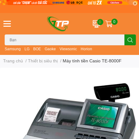
0
0
Samsung
LG
BOE
Gaoke
Viewsonic
Horion
Trang chủ
/
Thiết bị siêu thị
/
Máy tính tiền Casio TE-8000F