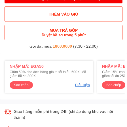
THÊM VÀO GIỎ
MUA TRẢ GÓP
Duyệt hồ sơ trong 5 phút
Gọi đặt mua
1800.0000
(7:30 - 22:00)
NHẬP MÃ: EGA50
NHẬP MÃ: E
Giảm 50% cho đơn hàng giá trị tối thiểu 500K. Mã
Giảm 15% cho đơ
giảm tối đa 300K
giảm tối đa 250
Sao chép
Điều kiện
Sao chép
Giao hàng miễn phí trong 24h (chỉ áp dụng khu vực nội
thành)