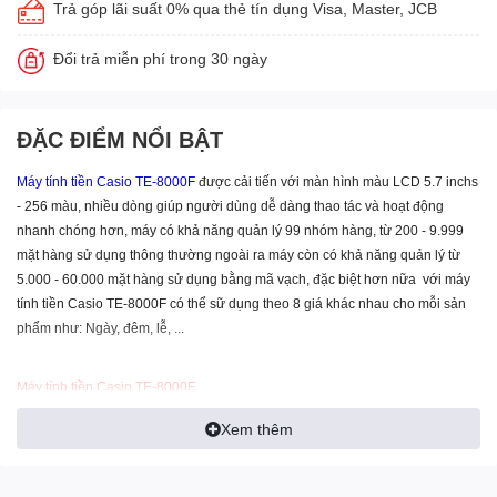
Trả góp lãi suất 0% qua thẻ tín dụng Visa, Master, JCB
Đổi trả miễn phí trong 30 ngày
ĐẶC ĐIỂM NỔI BẬT
Máy tính tiền Casio TE-8000F
được cải tiến với màn hình màu LCD 5.7 inchs
- 256 màu, nhiều dòng giúp người dùng dễ dàng thao tác và hoạt động
nhanh chóng hơn, máy có khả năng quản lý 99 nhóm hàng, từ 200 - 9.999
mặt hàng sử dụng thông thường ngoài ra máy còn có khả năng quản lý từ
5.000 - 60.000 mặt hàng sử dụng bằng mã vạch, đặc biệt hơn nữa với máy
tính tiền Casio TE-8000F có thể sữ dụng theo 8 giá khác nhau cho mỗi sản
phẩm như: Ngày, đêm, lễ, ...
Máy tính tiền Casio TE-8000F
- Pin lưu trữ bộ nhớ Sử dụng loại pin sạc “ Lithium”
Xem thêm
- Màn hình hiển thị Cho người sử dụng Màn hình màu LCD có đèn nền (Có
256 màu tùy chọn)(40 ký tự x 14 dòng) Cho khách hàng 10 số
- Hình thức in In nhiệt